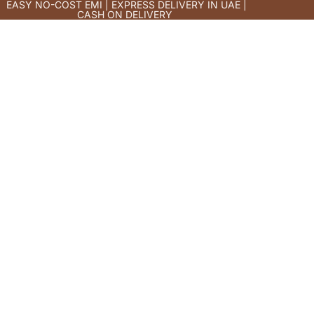
EASY NO-COST EMI | EXPRESS DELIVERY IN UAE |
CASH ON DELIVERY